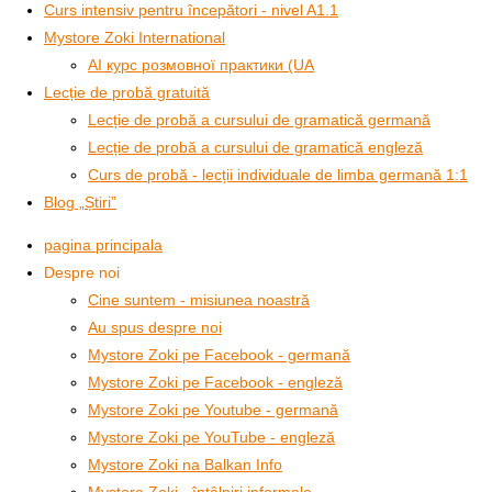
Curs intensiv pentru începători - nivel A1.1
Mystore Zoki International
AI курс розмовної практики (UA
Lecție de probă gratuită
Lecție de probă a cursului de gramatică germană
Lecție de probă a cursului de gramatică engleză
Curs de probă - lecții individuale de limba germană 1:1
Blog „Știri”
pagina principala
Despre noi
Cine suntem - misiunea noastră
Au spus despre noi
Mystore Zoki pe Facebook - germană
Mystore Zoki pe Facebook - engleză
Mystore Zoki pe Youtube - germană
Mystore Zoki pe YouTube - engleză
Mystore Zoki na Balkan Info