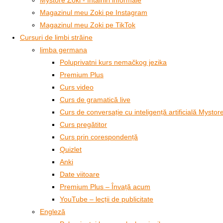
Mystore Zoki - întâlniri informale
Magazinul meu Zoki pe Instagram
Magazinul meu Zoki pe TikTok
Cursuri de limbi străine
limba germana
Poluprivatni kurs nemačkog jezika
Premium Plus
Curs video
Curs de gramatică live
Curs de conversație cu inteligență artificială Mystor
Curs pregătitor
Curs prin corespondență
Quizlet
Anki
Date viitoare
Premium Plus – Învață acum
YouTube – lecții de publicitate
Engleză