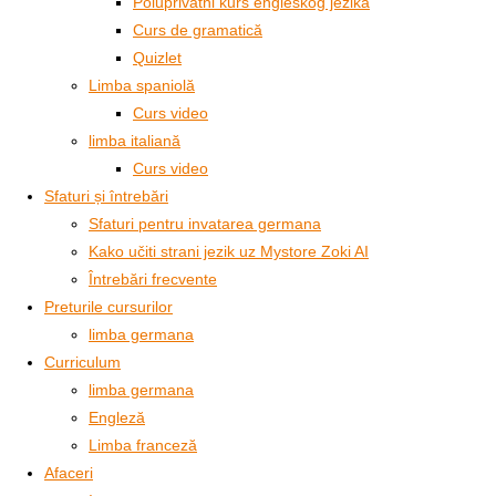
Poluprivatni kurs engleskog jezika
Curs de gramatică
Quizlet
Limba spaniolă
Curs video
limba italiană
Curs video
Sfaturi și întrebări
Sfaturi pentru invatarea germana
Kako učiti strani jezik uz Mystore Zoki AI
Întrebări frecvente
Preturile cursurilor
limba germana
Curriculum
limba germana
Engleză
Limba franceză
Afaceri