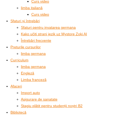
Curs video
limba italiană
Curs video
Sfaturi și întrebări
Sfaturi pentru invatarea germana
Kako učiti strani jezik uz Mystore Zoki AI
Întrebări frecvente
Preturile cursurilor
limba germana
Curriculum
limba germana
Engleză
Limba franceză
Afaceri
Import auto
Asigurare de sanatate
Stagiu plătit pentru studenții noștri B2
Bibliotecă