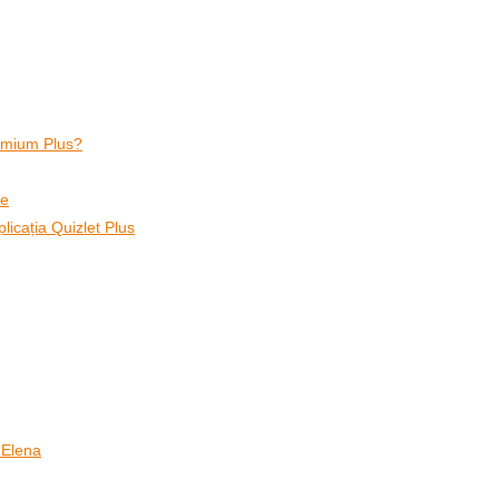
remium Plus?
ve
plicația Quizlet Plus
 Elena