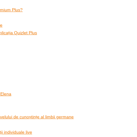
remium Plus?
ve
plicația Quizlet Plus
 Elena
lului de cunoștințe al limbii germane
i individuale live