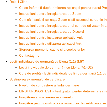
Relații Clienți
Ce se întâmplă după trimiterea aplicației pentru cursul P
Instrucțiuni pentru înregistrarea pe Zoom
Cum să instalezi aplicația Zoom și să accesezi cursurile li
Instrucțiuni pentru înregistrarea unui cont de utilizator în a
Instrucțiuni pentru înregistrarea pe Discord
Instrucțiuni pentru instalarea aplicației Anki
Instrucțiuni pentru utilizarea aplicației Anki
Ștergerea memoriei cache și a cookie-urilor
Contactaţi-ne
Lecții individuale de germană cu Elena (1:1) (MK)
Lecții individuale de germană - cu Elena (A1–B2)
Curs de probă - lecții individuale de limba germană 1:1 cu
Susținerea examenului de certificare
Niveluri de cunoaștere a limbii germane
EINSTUFUNGSTEST - Test gratuit pentru determinarea nive
Pregătirea și susținerea examenelor
Pregătire pentru susținerea examenului de certificare - lecți