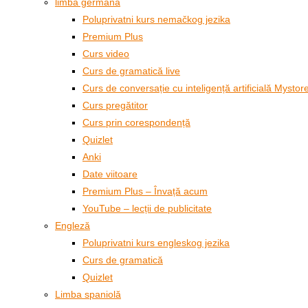
limba germana
Poluprivatni kurs nemačkog jezika
Premium Plus
Curs video
Curs de gramatică live
Curs de conversație cu inteligență artificială Mystor
Curs pregătitor
Curs prin corespondență
Quizlet
Anki
Date viitoare
Premium Plus – Învață acum
YouTube – lecții de publicitate
Engleză
Poluprivatni kurs engleskog jezika
Curs de gramatică
Quizlet
Limba spaniolă