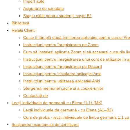
Import auto
Asigurare de sanatate
Stagiu plătit pentru studenții noștri B2
Bibliotecă
Relații Clienți
Ce se întâmplă după trimiterea aplicației pentru cursul P
Instrucțiuni pentru înregistrarea pe Zoom
Cum să instalezi aplicația Zoom și să accesezi cursurile li
Instrucțiuni pentru înregistrarea unui cont de utilizator în a
Instrucțiuni pentru înregistrarea pe Discord
Instrucțiuni pentru instalarea aplicației Anki
Instrucțiuni pentru utilizarea aplicației Anki
Ștergerea memoriei cache și a cookie-urilor
Contactaţi-ne
Lecții individuale de germană cu Elena (1:1) (MK)
Lecții individuale de germană - cu Elena (A1–B2)
Curs de probă - lecții individuale de limba germană 1:1 cu
Susținerea examenului de certificare