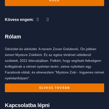
KÜLD
Kövess engem:
Rólam
Üdvözlet és üdvözlet. A nevem Zoran Golubović, Ön jobban
ismert Mystore Zokiként. Ez az egész történet véletlenül
született, 2021 februárjában. Felkért, hogy segítsek feleségem
kollégáinak a német nyelvtan terén, sietve nyitottam egy
Facebook-oldalt, és elneveztem "Mystore Zoki - Ingyenes német
nyelvtanfolyam".
OLVASS TOVÁBB
Kapcsolatba lépni