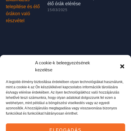
élő órák elérése
15/03/2025
A cookie-k beleegyezésének
kezelése
Útmutató az Anki alkalmazás
használatához
A legjobb élmény biztosítása érdekében olyan technológiákat használunk,
13/02/2025
mint a cookie-k az Ön készülékével kapcsolatos információk tárolására
és/vagy elérése érdekében. Az ilyen technológiákhoz való hozzájárulás
lehetővé teszi számunkra, hogy olyan adatokat dolgozzunk fel ezen a
webhelyen, mint például a böngészési viselkedés vagy az egyedi
azonosítók. A hozzájárulás megtagadása vagy visszavonása bizonyos
funkciókat és funkciókat hátrányosan érinthet.
ELFOGADÁS