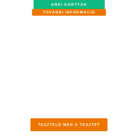
ANKI KÁRTYÁK
TOVÁBBI INFORMÁCIÓ
Tölts ki egy ingyenes tesztet, és találd meg, melyik
kurzus illik hozzád a legjobban. A teszt után elemzést
és ajánlást kapsz.
TESZTELD MEG A TESZTET