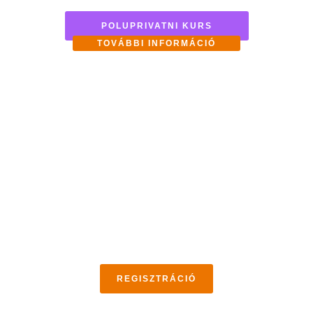
POLUPRIVATNI KURS
TOVÁBBI INFORMÁCIÓ
Online könyvtárunk PDF anyagokat, szótárakat,
gyakorlatokat és további gyakorlatokat tartalmaz.
Elérhető a Discord alkalmazáson keresztül.
REGISZTRÁCIÓ