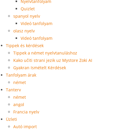
Nyelvtanfolyam
Quizlet
spanyol nyelv
Videó tanfolyam
olasz nyelv
Videó tanfolyam
Tippek és kérdések
Tippek a német nyelvtanuláshoz
Kako učiti strani jezik uz Mystore Zoki AI
Gyakran Ismételt Kérdések
Tanfolyam árak
német
Tanterv
német
angol
Francia nyelv
Üzleti
Autó import