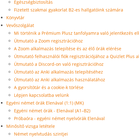
Egészségbiztosítás
Fizetett szakmai gyakorlat B2-es hallgatóink számára
Könyvtár
Vevőszolgálat
Mi történik a Prémium Plusz tanfolyamra való jelentkezés e
Útmutató a Zoom regisztrációhoz
A Zoom alkalmazás telepítése és az élő órák elérése
Útmutató felhasználói fiók regisztrációjához a Quizlet Plus
Útmutató a Discord-on való regisztrációhoz
Útmutató az Anki alkalmazás telepítéséhez
Útmutató az Anki alkalmazás használatához
A gyorsítótár és a cookie-k törlése
Lépjen kapcsolatba velünk
Egyéni német órák Elenával (1:1) (MK)
Egyéni német órák - Elenával (A1–B2)
Próbaóra - egyéni német nyelvórák Elenával
Minősítő vizsga letétele
Német nyelvtudás szintjei