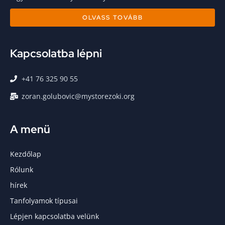
OLVASS TOVÁBB
Kapcsolatba lépni
+41 76 325 90 55
zoran.golubovic@mystorezoki.org
A menü
Kezdőlap
Rólunk
hírek
Tanfolyamok típusai
Lépjen kapcsolatba velünk