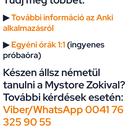
▶
További információ az Anki
alkalmazásról
▶
Egyéni órák 1:1
(ingyenes
próbaóra)
Készen állsz németül
tanulni a Mystore Zokival?
További kérdések esetén:
Viber/WhatsApp 0041 76
325 90 55