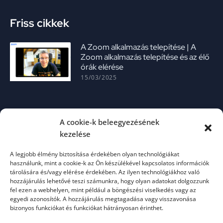
Friss cikkek
A Zoom alkalmazás telepítése | A
Zoom alkalmazás telepítése és az élő
órák elérése
15/03/2025
A cookie-k beleegyezésének
kezelése
A legjobb élmény biztosítása érdekében olyan technológiákat
használunk, mint a cookie-k az Ön készülékével kapcsolatos információk
Útmutató az Anki alkalmazás
tárolására és/vagy elérése érdekében. Az ilyen technológiákhoz való
használatához
hozzájárulás lehetővé teszi számunkra, hogy olyan adatokat dolgozzunk
13/02/2025
fel ezen a webhelyen, mint például a böngészési viselkedés vagy az
egyedi azonosítók. A hozzájárulás megtagadása vagy visszavonása
bizonyos funkciókat és funkciókat hátrányosan érinthet.