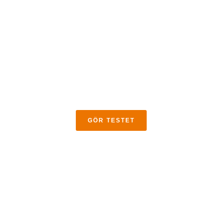
Gör ett gratis test och ta reda på vilken kurs som
passar dig bäst. Efter testet får du en analys och en
rekommendation.
GÖR TESTET