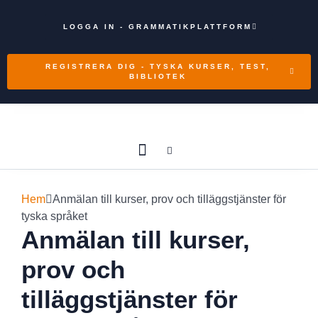
LOGGA IN - GRAMMATIKPLATTFORM
REGISTRERA DIG - TYSKA KURSER, TEST,
BIBLIOTEK
Kurser i främmande språk
Enskilda lektioner i tyska med Elena (1:1) (MK)
Att ta certifieringsprovet
Intensivkurs för nybörjare - nivå A1.1
Mystore Zoki International
Hem
Anmälan till kurser, prov och tilläggstjänster för
tyska språket
Anmälan till kurser,
prov och
tilläggstjänster för