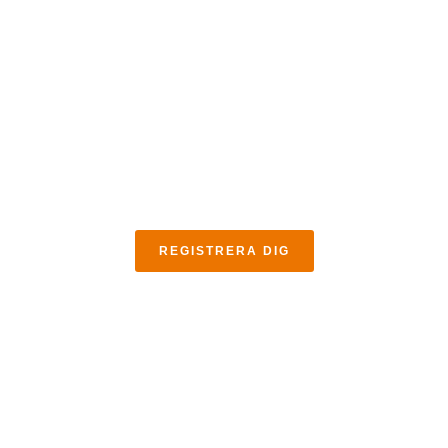
Vårt onlinebibliotek innehåller PDF-material,
ordböcker, övningar och ytterligare övningar. Det är
tillgängligt via Discord-appen.
REGISTRERA DIG