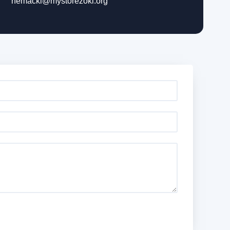
nemacki@mystorezoki.org