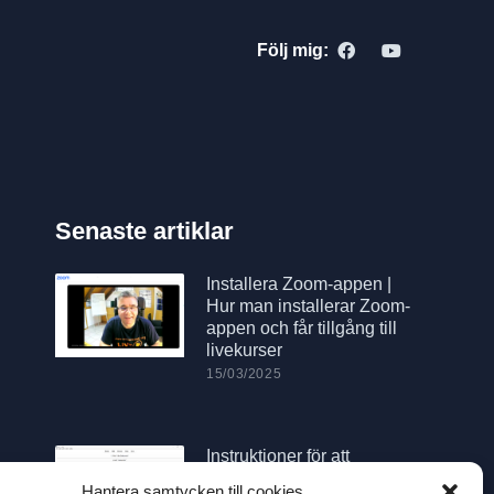
Följ mig:
Senaste artiklar
Installera Zoom-appen |
Hur man installerar Zoom-
appen och får tillgång till
livekurser
15/03/2025
Instruktioner för att
använda Anki-appen
Hantera samtycken till cookies