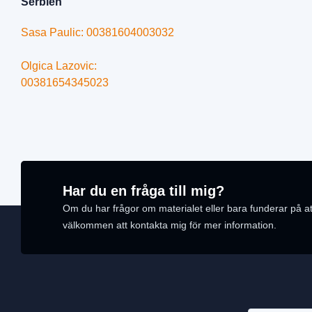
Serbien
Sasa Paulic: 00381604003032
Olgica Lazovic:
00381654345023
Har du en fråga till mig?
Om du har frågor om materialet eller bara funderar på at
välkommen att kontakta mig för mer information.