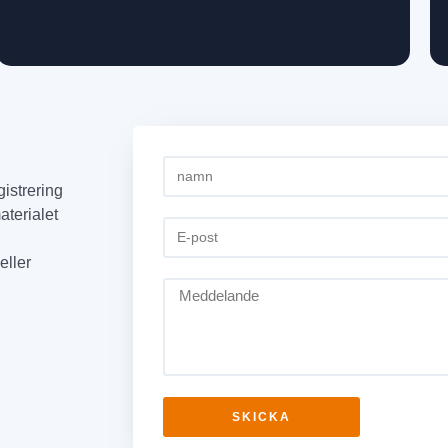
gistrering
aterialet
eller
SKICKA