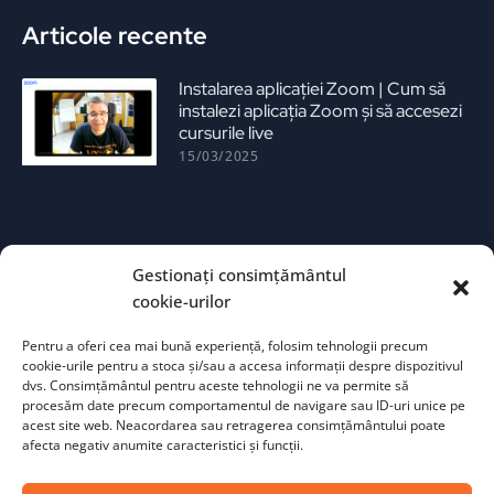
Articole recente
Instalarea aplicației Zoom | Cum să
instalezi aplicația Zoom și să accesezi
cursurile live
15/03/2025
Gestionați consimțământul
cookie-urilor
Pentru a oferi cea mai bună experiență, folosim tehnologii precum
Instrucțiuni pentru utilizarea aplicației
cookie-urile pentru a stoca și/sau a accesa informații despre dispozitivul
Anki
dvs. Consimțământul pentru aceste tehnologii ne va permite să
13/02/2025
procesăm date precum comportamentul de navigare sau ID-uri unice pe
acest site web. Neacordarea sau retragerea consimțământului poate
afecta negativ anumite caracteristici și funcții.