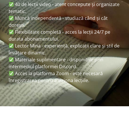
40 de lecții video - atent concepute și organizate
tematic.
Muncă independentă - studiază când și cât
dorești.
Flexibilitate completă - acces la lecții 24/7 pe
durata abonamentului.
Lector Mina - experiență, explicații clare și stil de
învățare dinamic.
Materiale suplimentare - disponibile prin
intermediul platformei Discord.
Acces la platforma Zoom - este necesară
înregistrarea pentru a viziona lecțiile.