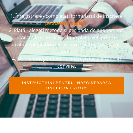
1. Înregistrare - completați formularul de înscriere
pe această pagină
.
2. Plată - alegeți metoda și perioada de abonament.
3. Acces la materiale - după plată, veți primi o
invitație pe platforma Discord și înregistrarea pe
Zoom.
4. Studiu independent - urmărești lecțiile când îți
convine.
INSTRUCȚIUNI PENTRU ÎNREGISTRAREA
UNUI CONT ZOOM