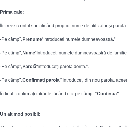
Prima cale:
Îți creezi contul specificând propriul nume de utilizator și parolă
.
-Pe câmp"„
Prenume
“Introduceți numele dumneavoastră.”.
-Pe câmp"„
Nume
“Introduceți numele dumneavoastră de familie.
-Pe câmp"„
Parolă
“introduceți parola dorită.”.
-Pe câmp"„
Confirmați parola
“"introduceți din nou parola, acee
În final, confirmați intrările făcând clic pe câmp
"Continua".
Un alt mod posibil: