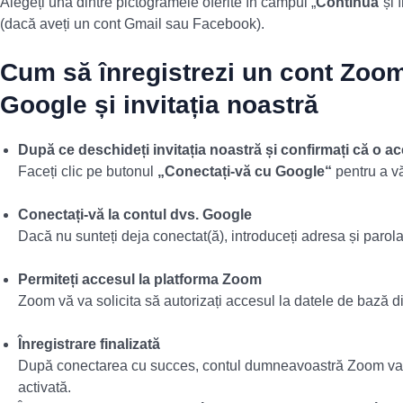
Alegeți una dintre pictogramele oferite în câmpul „
Continua
“și 
(dacă aveți un cont Gmail sau Facebook).
Cum să înregistrezi un cont Zoom 
Google și invitația noastră
După ce deschideți invitația noastră și confirmați că o ac
Faceți clic pe butonul
„Conectați-vă cu Google“
pentru a vă
Conectați-vă la contul dvs. Google
Dacă nu sunteți deja conectat(ă), introduceți adresa și parola 
Permiteți accesul la platforma Zoom
Zoom vă va solicita să autorizați accesul la datele de bază d
Înregistrare finalizată
După conectarea cu succes, contul dumneavoastră Zoom va fi
activată.