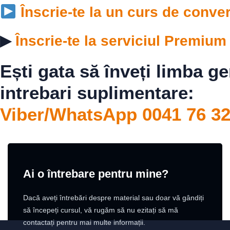
Înscrie-te la un curs de conve
▶
Înscrie-te la serviciul Premiu
Ești gata să înveți limba 
intrebari suplimentare:
Viber/WhatsApp 0041 76 32
Ai o întrebare pentru mine?
Dacă aveți întrebări despre material sau doar vă gândiți
să începeți cursul, vă rugăm să nu ezitați să mă
contactați pentru mai multe informații.