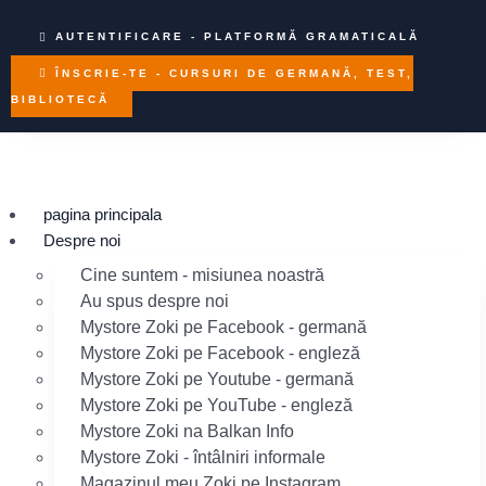
Sari
la
AUTENTIFICARE - PLATFORMĂ GRAMATICALĂ
conținut
ÎNSCRIE-TE - CURSURI DE GERMANĂ, TEST,
BIBLIOTECĂ
pagina principala
Despre noi
Cine suntem - misiunea noastră
Au spus despre noi
Mystore Zoki pe Facebook - germană
Mystore Zoki pe Facebook - engleză
Mystore Zoki pe Youtube - germană
Mystore Zoki pe YouTube - engleză
Mystore Zoki na Balkan Info
Mystore Zoki - întâlniri informale
Magazinul meu Zoki pe Instagram