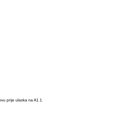
jemačkog jezika uz podršku iskusnog nastavnika i jasno strukturiranog
ezultate.
ovu prije ulaska na A1.1.