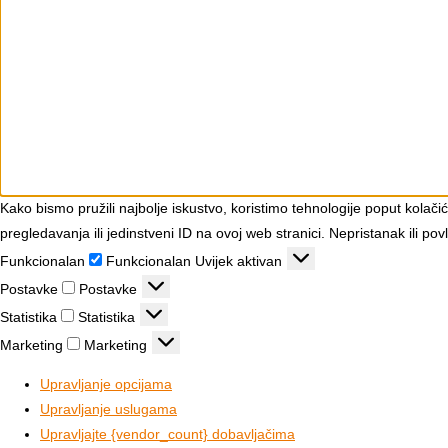
Kako bismo pružili najbolje iskustvo, koristimo tehnologije poput kola
pregledavanja ili jedinstveni ID na ovoj web stranici. Nepristanak ili p
Funkcionalan
Funkcionalan
Uvijek aktivan
Postavke
Postavke
Statistika
Statistika
Marketing
Marketing
Upravljanje opcijama
Upravljanje uslugama
Upravljajte {vendor_count} dobavljačima