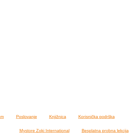
am
Poslovanje
Knjižnica
Korisnička podrška
A1.1
Mystore Zoki International
Besplatna probna lekcija