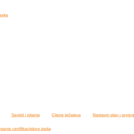
tavke
Savjeti i pitanja
Cijene tečajeva
Nastavni plan i progr
ganje certifikacijskog ispita
Intenzivni tečaj za početnike - razina 