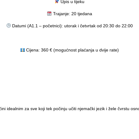
Upis u tijeku
Trajanje: 20 tjedana
Datumi (A1.1 – početnici): utorak i četvrtak od 20:30 do 22:00
Cijena: 360 € (mogućnost plaćanja u dvije rate)
1 razine - idealan za sve koji žele brzo i učinkovito savladati osnove n
programa.
aj traje 20 tjedana s tri termina tjedno - idealno za one koji žele brže r
ni idealnim za sve koji tek počinju učiti njemački jezik i žele čvrstu osn