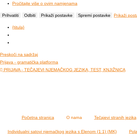
Pročitajte više o ovim namjenama
Prihvatiti
Odbiti
Prikaži postavke
Spremi postavke
Prikaži pos
{titula}
Preskoči na sadržaj
Prijava - gramatička platforma
PRIJAVA - TEČAJEVI NJEMAČKOG JEZIKA, TEST, KNJIŽNICA
Početna stranica
O nama
Tečajevi stranih jezika
Individualni satovi njemačkog jezika s Elenom (1:1) (MK)
Pola