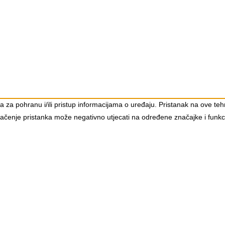
čića za pohranu i/ili pristup informacijama o uređaju. Pristanak na ove
ovlačenje pristanka može negativno utjecati na određene značajke i funkci