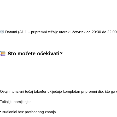
Datumi (A1.1 – pripremni tečaj): utorak i četvrtak od 20:30 do 22:00
Što možete očekivati?
Dobrodošli na naš intenzivni tečaj njemačkog jezika za početnike A1.
Ovaj teč
Ovaj intenzivni tečaj također uključuje kompletan pripremni dio, što ga či
Tečaj je namijenjen:
• sudionici bez prethodnog znanja