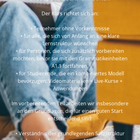
Der Kurs richtet sich an:
• Teilnehmer ohne Vorkenntnisse
• für alle, die sich von Anfang an eine klare
Lernstruktur wünschen
• für Personen, die sich zusätzlich vorbereiten
möchten, bevor sie mit den Grammatikeinheiten
A1.1 fortfahren.
• für Studierende, die ein kombiniertes Modell
bevorzugen: Videomaterialien + Live-Kurse +
Anwendungen
Im vorbereitenden Teil arbeiten wir insbesondere
an den Grundlagen, die für einen guten Start
entscheidend sind:
• Verständnis der grundlegenden Satzstruktur