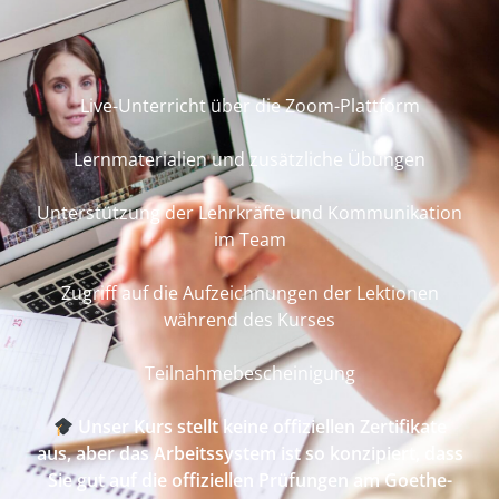
Live-Unterricht über die Zoom-Plattform
Lernmaterialien und zusätzliche Übungen
Unterstützung der Lehrkräfte und Kommunikation
im Team
Zugriff auf die Aufzeichnungen der Lektionen
während des Kurses
Teilnahmebescheinigung
Unser Kurs stellt keine offiziellen Zertifikate
aus, aber das Arbeitssystem ist so konzipiert, dass
Sie gut auf die offiziellen Prüfungen am Goethe-