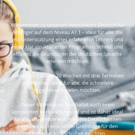
Willkommen zu unserem Intensivkurs Deutsch für
Anfänger auf dem Niveau A1.1 – ideal für alle, die
mit Unterstützung eines erfahrenen Lehrers und
eines klar strukturierten Programms schnell und
effizient die Grundlagen der deutschen Sprache
erlernen möchten.
Dieser Kurs dauert 20 Wochen mit drei Terminen
pro Woche – ideal für alle, die schnellere
Ergebnisse erzielen möchten.
Dieser Intensivkurs beinhaltet auch einen
kompletten Vorbereitungsteil und ist daher ideal
für alle, die gerade erst mit dem Deutschlernen
beginnen und eine solide Grundlage für den
Einstieg in A1.1 schaffen möchten.