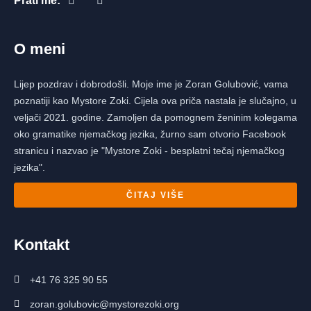
Prati me:
O meni
Lijep pozdrav i dobrodošli. Moje ime je Zoran Golubović, vama
poznatiji kao Mystore Zoki. Cijela ova priča nastala je slučajno, u
veljači 2021. godine. Zamoljen da pomognem ženinim kolegama
oko gramatike njemačkog jezika, žurno sam otvorio Facebook
stranicu i nazvao je "Mystore Zoki - besplatni tečaj njemačkog
jezika".
ČITAJ VIŠE
Kontakt
+41 76 325 90 55
zoran.golubovic@mystorezoki.org