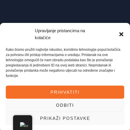
Upravljanje pristancima na
kolačiće
Upute za korištenje aplikacije Anki
13/02/2025
Kako bismo pružili najbolje iskustvo, koristimo tehnologije poput kolačića
za pohranu i/ili pristup informacijama o uređaju. Pristanak na ove
tehnologije omogućit će nam obradu podataka kao što je ponašanje
pregledavanja ili jedinstveni ID na ovoj web stranici. Nepristanak ili
povlačenje pristanka može negativno utjecati na određene značajke i
funkcije.
PRIHVATITI
ODBITI
Imate pitanja? 
PRIKAŽI POSTAVKE
© Copyright Mystore Zoki 2026. Sva prava zadržana. Razvio
Pišite nam direktno u Messenger!
TURMALIN