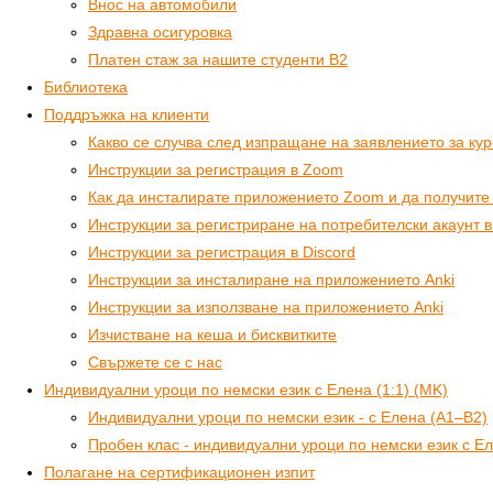
Внос на автомобили
Здравна осигуровка
Платен стаж за нашите студенти B2
Библиотека
Поддръжка на клиенти
Какво се случва след изпращане на заявлението за ку
Инструкции за регистрация в Zoom
Как да инсталирате приложението Zoom и да получите 
Инструкции за регистриране на потребителски акаунт в
Инструкции за регистрация в Discord
Инструкции за инсталиране на приложението Anki
Инструкции за използване на приложението Anki
Изчистване на кеша и бисквитките
Свържете се с нас
Индивидуални уроци по немски език с Елена (1:1) (MK)
Индивидуални уроци по немски език - с Елена (A1–B2)
Пробен клас - индивидуални уроци по немски език с Е
Полагане на сертификационен изпит