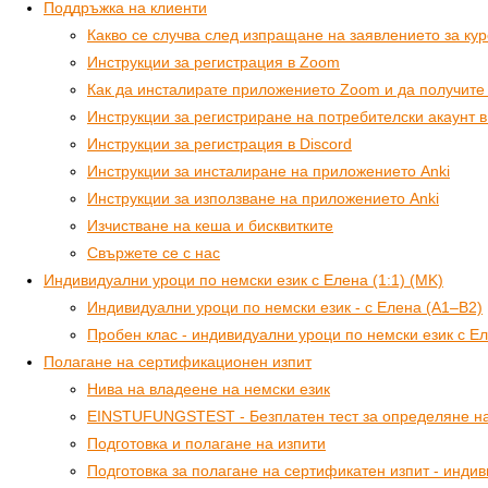
Поддръжка на клиенти
Какво се случва след изпращане на заявлението за ку
Инструкции за регистрация в Zoom
Как да инсталирате приложението Zoom и да получите 
Инструкции за регистриране на потребителски акаунт в
Инструкции за регистрация в Discord
Инструкции за инсталиране на приложението Anki
Инструкции за използване на приложението Anki
Изчистване на кеша и бисквитките
Свържете се с нас
Индивидуални уроци по немски език с Елена (1:1) (MK)
Индивидуални уроци по немски език - с Елена (A1–B2)
Пробен клас - индивидуални уроци по немски език с Е
Полагане на сертификационен изпит
Нива на владеене на немски език
EINSTUFUNGSTEST - Безплатен тест за определяне на 
Подготовка и полагане на изпити
Подготовка за полагане на сертификатен изпит - инди