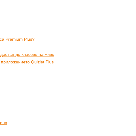
рса Premium Plus?
достъп до класове на живо
 приложението Quizlet Plus
лена