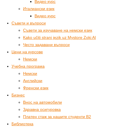
Видео курс
Италиански език
Видео курс
Съвети и въпроси
Съвети за изучаване на немски език
Kako učiti strani jezik uz Mystore Zoki AI
Често задавани въпроси
Цени на курсове
Немски
Учебна програма
Немски
Английски
Френски език
Бизнес
Внос на автомобили
Здравна осигуровка
Платен стаж за нашите студенти B2
Библиотека