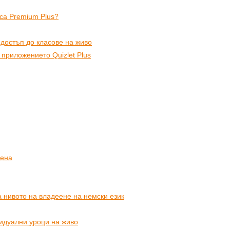
рса Premium Plus?
достъп до класове на живо
 приложението Quizlet Plus
лена
нивото на владеене на немски език
видуални уроци на живо