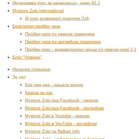
Интензивен курс за начинаещи - ниво А1.1
Mystore Zoki International
AI курс розмовної практики (UA
Безплатен пробен урок
Пробен урок по немска граматика
Пробен урок по английска граматика
Пробен клас - индивидуални уроци по немски език 1:1
Блог "Новини"
Начална страница
За нас
Кои сме ние - нашата мисия
Казаха за нас
Mystore Zoki във Facebook - немски
Mystore Zoki във Facebook - английски
Mystore Zoki в Youtube - немски
Mystore Zoki в YouTube - английски
Mystore Zoki na Balkan Info