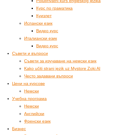
Poluprivatni kurs engleskog jezika
Курс по граматика
Куизлет
Испански език
Видео курс
Италиански език
Видео курс
Съвети и въпроси
Съвети за изучаване на немски език
Kako učiti strani jezik uz Mystore Zoki AI
Често задавани въпроси
Цени на курсове
Немски
Учебна програма
Немски
Английски
Френски език
Бизнес