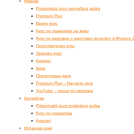
Немски
Poluprivatni kurs nemačkog jezika
Premium Plus
Видео курс
Курс по граматика на живо
Курс по разговор с изкуствен интелект в Mystore 
Подготвителен курс
Задочен курс
Куизлет
Анки
Предстоящи дати
Premium Plus – Научете сега
YouTube – уроци по реклама
Английски
Poluprivatni kurs engleskog jezika
Курс по граматика
Куизлет
Испански език