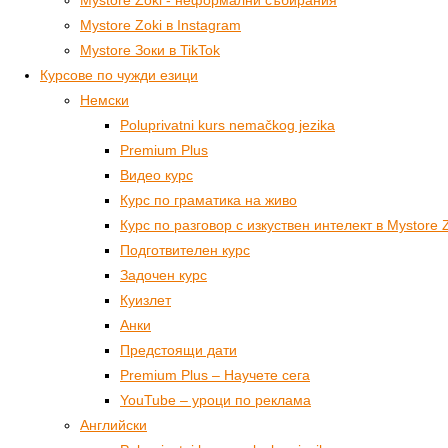
Mystore Zoki - неформални събирания
Mystore Zoki в Instagram
Mystore Зоки в TikTok
Курсове по чужди езици
Немски
Poluprivatni kurs nemačkog jezika
Premium Plus
Видео курс
Курс по граматика на живо
Курс по разговор с изкуствен интелект в Mystore 
Подготвителен курс
Задочен курс
Куизлет
Анки
Предстоящи дати
Premium Plus – Научете сега
YouTube – уроци по реклама
Английски