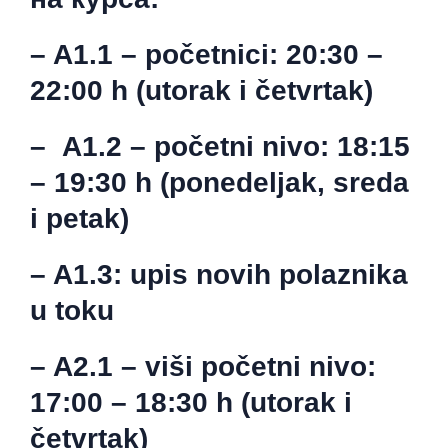
– A1.1
– početnici
: 20:30 –
22:00 h (utorak i četvrtak)
–
A1.2
– početni nivo
: 18:15
– 19:30 h (ponedeljak, sreda
i petak)
– A1.3: upis novih polaznika
u toku
– A2.1
– viši početni nivo
:
17:00 – 18:30 h (utorak i
četvrtak)