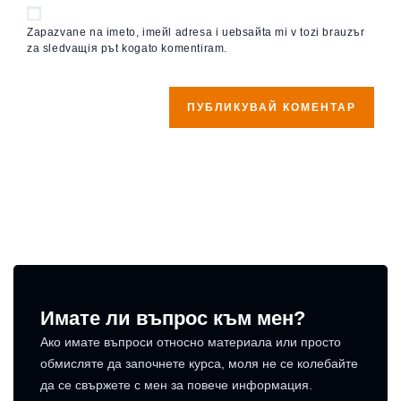
Zapazvane na imeto, imeйl adresa i uebsaйta mi v tozi brauzъr
za sledvaщiя pъt kogato komentiram.
Имате ли въпрос към мен?
Ако имате въпроси относно материала или просто
обмисляте да започнете курса, моля не се колебайте
да се свържете с мен за повече информация.