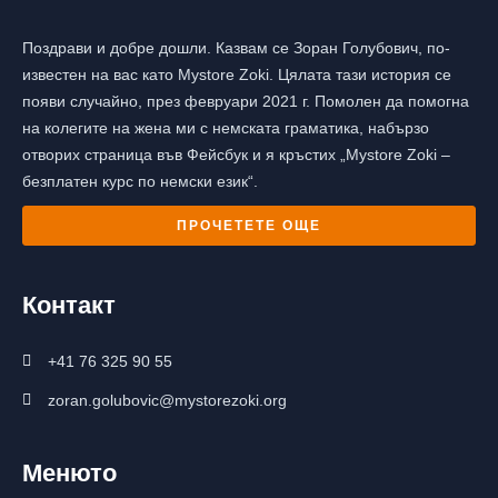
Поздрави и добре дошли. Казвам се Зоран Голубович, по-
известен на вас като Mystore Zoki. Цялата тази история се
появи случайно, през февруари 2021 г. Помолен да помогна
на колегите на жена ми с немската граматика, набързо
отворих страница във Фейсбук и я кръстих „Mystore Zoki –
безплатен курс по немски език“.
ПРОЧЕТЕТЕ ОЩЕ
Контакт
+41 76 325 90 55
zoran.golubovic@mystorezoki.org
Менюто