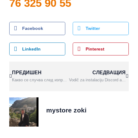
76 325 90 55
Facebook
Twitter
LinkedIn
Pinterest
ПРЕДИШЕН
СЛЕДВАЩИЯ
Какво се случва след изпращане на заявлението за курса Premium Plus?
Vodič za instalaciju Discord aplikacije i registraciju korisničkog naloga za pristup Mystore Zoki nastavnim platformama
mystore zoki