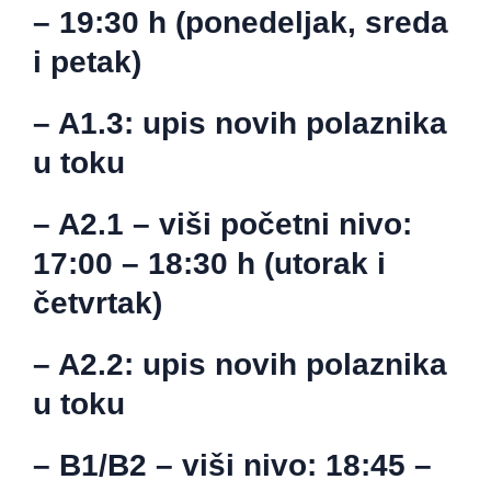
– 19:30 h (ponedeljak, sreda
i petak)
– A1.3: upis novih polaznika
u toku
– A2.1
– viši početni nivo
:
17:00 – 18:30 h (utorak i
četvrtak)
– A2.2: upis novih polaznika
u toku
– B1/B2
– viši nivo
: 18:45 –