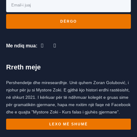
DËRGO
Me ndiq mua:
Rreth meje
Pershendetje dhe mireseardhje. Unë quhem Zoran Golubović, i
njohur për ju si Mystore Zoki. E gjithë kjo histori erdhi rastësisht,
në shkurt 2021. I kërkuar për të ndihmuar kolegët e gruas sime
për gramatikën gjermane, hapa me nxitim një faqe në Facebook
dhe e quajta "Mystore Zoki - Kurs falas i gjuhës gjermane".
LEXO MË SHUMË