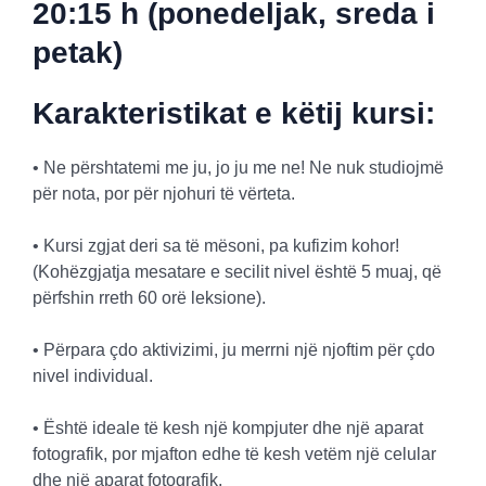
20:15 h (ponedeljak, sreda i
petak)
Karakteristikat e këtij kursi:
• Ne përshtatemi me ju, jo ju me ne! Ne nuk studiojmë
për nota, por për njohuri të vërteta.
• Kursi zgjat deri sa të mësoni, pa kufizim kohor!
(Kohëzgjatja mesatare e secilit nivel është 5 muaj, që
përfshin rreth 60 orë leksione).
• Përpara çdo aktivizimi, ju merrni një njoftim për çdo
nivel individual.
• Është ideale të kesh një kompjuter dhe një aparat
fotografik, por mjafton edhe të kesh vetëm një celular
dhe një aparat fotografik.