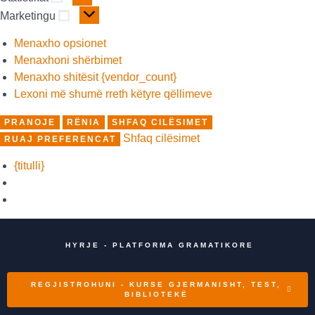
Marketingu
Menaxho opsionet
Menaxhoni shërbimet
Menaxho shitësit {vendor_count}
Lexoni më shumë rreth këtyre qëllimeve
PRANOJE
RËNIA
SHFAQ CILËSIMET
Shfaq cilësimet
RUAJ PREFERENCAT
{titulli}
HYRJE - PLATFORMA GRAMATIKORE
REGJISTROHUNI - KURSE GJERMANISHT, TEST,
BIBLIOTEKË