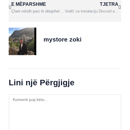
E MËPARSHME
TJETRA
Çfarë ndodh pasi të dërgohet aplikimi për kursin Premium Plus?
Vodič za instalaciju Discord aplikacije i registraciju korisničkog naloga za pristup Mystore Zoki nastavnim platformama
mystore zoki
Lini një Përgjigje