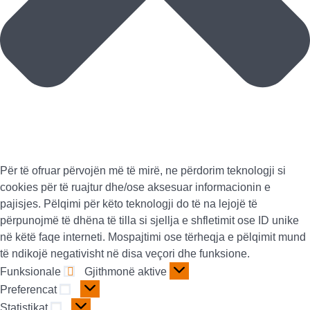
Për të ofruar përvojën më të mirë, ne përdorim teknologji si
cookies për të ruajtur dhe/ose aksesuar informacionin e
pajisjes. Pëlqimi për këto teknologji do të na lejojë të
përpunojmë të dhëna të tilla si sjellja e shfletimit ose ID unike
në këtë faqe interneti. Mospajtimi ose tërheqja e pëlqimit mund
të ndikojë negativisht në disa veçori dhe funksione.
Funksionale
Gjithmonë aktive
Preferencat
Statistikat