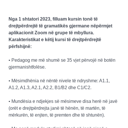
Nga 1 shtatori 2023, filluam kursin tonë të
drejtpërdrejtë të gramatikës gjermane nëpërmjet
aplikacionit Zoom në grupe të mbyllura.
Karakteristikat e këtij kursi të drejtpërdrejtë
përfshijnë:
• Pedagog me më shumë se 35 vjet përvojë në botën
gjermanishtfolëse.
• Mësimdhënia në nëntë nivele të ndryshme: A1.1,
A1.2, A1.3, A2.1, A2.2, B1/B2 dhe C1/C2.
• Mundësia e ndjekjes së mësimeve disa herë në javë
(orët e drejtpërdrejta janë të hënën, të martën, të
mërkurën, të enjten, të premten dhe të shtunën).