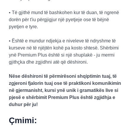
• Të gjithë mund të bashkohen kur të duan, të ngrenë
dorën për t'iu përgjigjur një pyetjeje ose të bëjnë
pyetjen e tyre.
• Është e mundur ndjekja e niveleve të ndryshme të
kurseve në të njëjtën kohë pa kosto shtesë. Shërbimi
ynë Premium Plus është si një shuplakë - ju merrni
gjithçka dhe zgjidhni atë që dëshironi.
Nëse dëshironi të përmirësoni shqiptimin tuaj, të
zgjeroni fjalorin tuaj ose të praktikoni komunikimin
në gjermanisht, kursi ynë unik i gramatikës live si
pjesë e shërbimit Premium Plus është zgjidhja e
duhur për ju!
Çmimi: