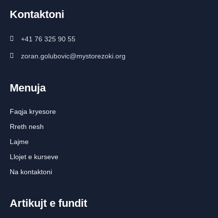
Kontaktoni
+41 76 325 90 55
zoran.golubovic@mystorezoki.org
Menuja
Faqja kryesore
Rreth nesh
Lajme
Llojet e kurseve
Na kontaktoni
Artikujt e fundit