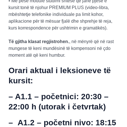
• Me pesë module studimi shtesë që janë pjesë e
kursit tonë të njohur PREMIUM PLUS (video-libra,
mbështetje telefonike individuale pa limit kohor,
aplikacione për të mësuar fjalë dhe shprehje të reja,
kurs korrespondence për ushtrimin e gramatikës).
Të gjitha klasat regjistrohen.
, në mënyrë që në rast
mungese të keni mundësinë të kompensoni në çdo
moment atë që keni humbur.
Orari aktual i leksioneve të
kursit:
– A1.1
– početnici
: 20:30 –
22:00 h (utorak i četvrtak)
–
A1.2
– početni nivo
: 18:15