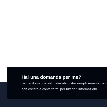
Hai una domanda per me?
Se hai domande sul materiale o stai semplicemente pensan
non esitare a contattarmi per ulteriori informazioni.