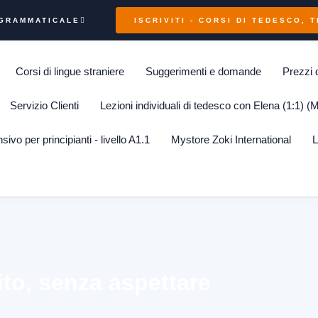
 GRAMMATICALE
ISCRIVITI - CORSI DI TEDESCO, 
Corsi di lingue straniere
Suggerimenti e domande
Prezzi 
Servizio Clienti
Lezioni individuali di tedesco con Elena (1:1) (
sivo per principianti - livello A1.1
Mystore Zoki International
L
to, senza aspettare