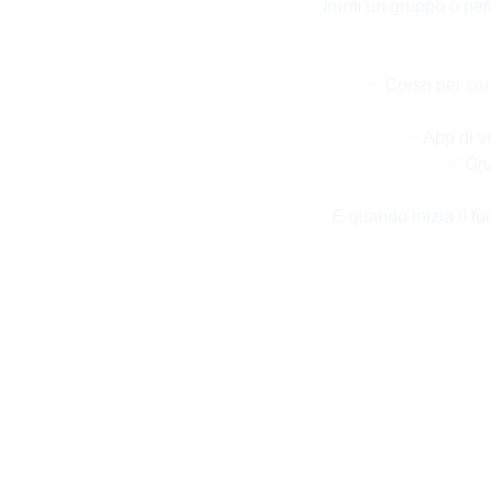
formi un gruppo o perc
✅ Corso per corr
✅ App di vo
✅ Grup
E quando inizia il t