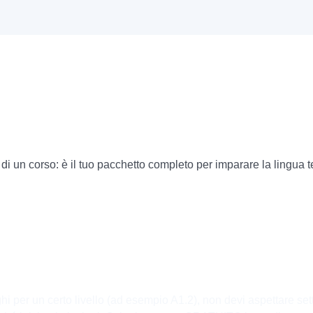
i un corso: è il tuo pacchetto completo per imparare la lingua 
ghi per un certo livello (ad esempio A1.2), non devi aspettare se