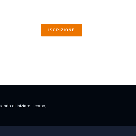
Registrati e inizia subito:
ISCRIZIONE
do di iniziare il corso,