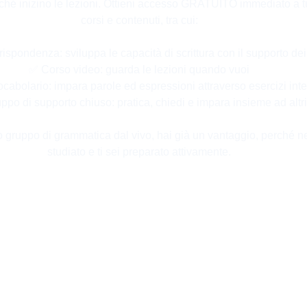
hé inizino le lezioni. Ottieni accesso GRATUITO immediato a tutti
corsi e contenuti, tra cui:
ispondenza: sviluppa le capacità di scrittura con il supporto dei
✅ Corso video: guarda le lezioni quando vuoi
cabolario: impara parole ed espressioni attraverso esercizi inter
po di supporto chiuso: pratica, chiedi e impara insieme ad altri
uo gruppo di grammatica dal vivo, hai già un vantaggio, perché ne
studiato e ti sei preparato attivamente.