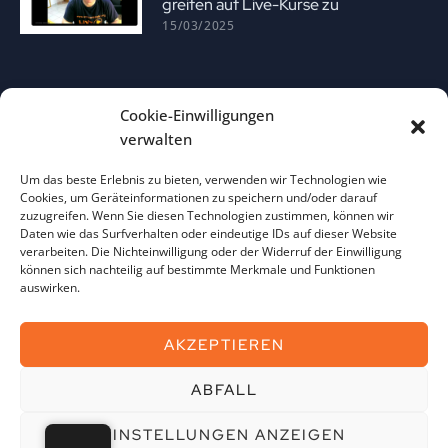
greifen auf Live-Kurse zu
15/03/2025
Cookie-Einwilligungen
verwalten
Um das beste Erlebnis zu bieten, verwenden wir Technologien wie
Cookies, um Geräteinformationen zu speichern und/oder darauf
Anleitung zur Nutzung der Anki-App
zuzugreifen. Wenn Sie diesen Technologien zustimmen, können wir
13/02/2025
Daten wie das Surfverhalten oder eindeutige IDs auf dieser Website
verarbeiten. Die Nichteinwilligung oder der Widerruf der Einwilligung
können sich nachteilig auf bestimmte Merkmale und Funktionen
auswirken.
AKZEPTIEREN
ABFALL
Imate pitanja? 
EINSTELLUNGEN ANZEIGEN
© Copyright Mystore Zoki 2026. Sva prava zadržana. Razvio