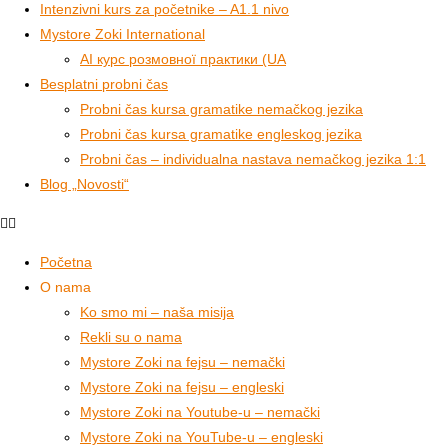
Intenzivni kurs za početnike – A1.1 nivo
Mystore Zoki International
AI курс розмовної практики (UA
Besplatni probni čas
Probni čas kursa gramatike nemačkog jezika
Probni čas kursa gramatike engleskog jezika
Probni čas – individualna nastava nemačkog jezika 1:1
Blog „Novosti“
Početna
O nama
Ko smo mi – naša misija
Rekli su o nama
Mystore Zoki na fejsu – nemački
Mystore Zoki na fejsu – engleski
Mystore Zoki na Youtube-u – nemački
Mystore Zoki na YouTube-u – engleski