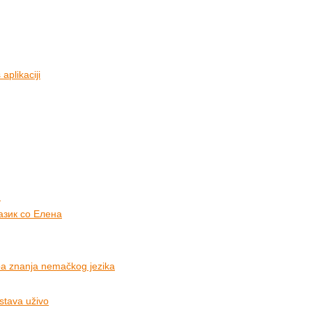
aplikaciji
)
азик со Елена
a znanja nemačkog jezika
astava uživo