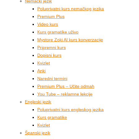
Nemački jezik
Poluprivatni kurs nemačkog jezika
Premium Plus
Video kurs
Kurs gramatike uživo
Mystore Zoki AI kurs konverzacije
Pripremni kurs
Dopisni kurs
Kvizlet
Anki
Naredni termini
Premium Plus – Učite odmah
You Tube – reklamne lekcije
Engleski jezik
Poluprivatni kurs engleskog jezika
Kurs gramatike
Kvizlet
Španski jezik