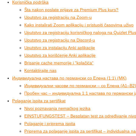
Korisnička podrška
Šta nakon poslate prijave za Premium Plus kurs?
Uputstvo za registraciju na Zoom-u
Kako instalirati Zoom aplikaciju i pristupiti časovima uživo
Uputstvo za registraciju korisničkog naloga na Quizlet Plus 
Uputstvo za registraciju na Discord-u
Uputstvo za instalaciju Anki aplikacije
Uputstvo za korišćenje Anki aplikacije
Brisanje cache memorije i “kolačića“
Kontaktirajte nas
Индивидуална настава по германски со Елена (1:1) (MK)
Индивидуални часови по германски – со Елена (A1–B2
Пробен час – индивидуална 1:1 настава по германски ј
Polaganje ispita za sertifikat
Nivoi poznavanja nemačkog jezika
EINSTUFUNGSTEST – Besplatan test za određivanje nivo
Polaganje i priprema ispita
Priprema za polaganje ispita za sertifikat – individualna n