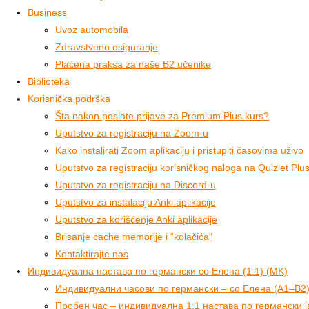
Business
Uvoz automobila
Zdravstveno osiguranje
Plaćena praksa za naše B2 učenike
Biblioteka
Korisnička podrška
Šta nakon poslate prijave za Premium Plus kurs?
Uputstvo za registraciju na Zoom-u
Kako instalirati Zoom aplikaciju i pristupiti časovima uživo
Uputstvo za registraciju korisničkog naloga na Quizlet Plus 
Uputstvo za registraciju na Discord-u
Uputstvo za instalaciju Anki aplikacije
Uputstvo za korišćenje Anki aplikacije
Brisanje cache memorije i “kolačića“
Kontaktirajte nas
Индивидуална настава по германски со Елена (1:1) (MK)
Индивидуални часови по германски – со Елена (A1–B2
Пробен час – индивидуална 1:1 настава по германски ј