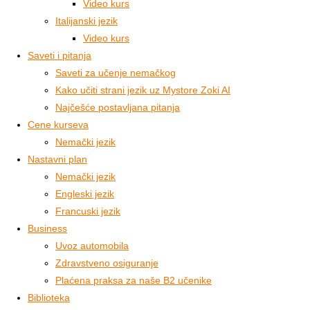
Video kurs
Italijanski jezik
Video kurs
Saveti i pitanja
Saveti za učenje nemačkog
Kako učiti strani jezik uz Mystore Zoki AI
Najčešće postavljana pitanja
Cene kurseva
Nemački jezik
Nastavni plan
Nemački jezik
Engleski jezik
Francuski jezik
Business
Uvoz automobila
Zdravstveno osiguranje
Plaćena praksa za naše B2 učenike
Biblioteka