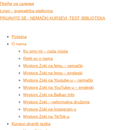
Пређи на садржај
Login - gramatička platforma
PRIJAVITE SE - NEMAČKI KURSEVI, TEST, BIBLIOTEKA
Početna
O nama
Ko smo mi – naša misija
Rekli su o nama
Mystore Zoki na fejsu – nemački
Mystore Zoki na fejsu – engleski
Mystore Zoki na Youtube-u – nemački
Mystore Zoki na YouTube-u – engleski
Mystore Zoki na Balkan Info
Mystore Zoki – neformalna druženja
Mystore Zoki na Instagram-u
Mystore Zoki na TikTok-u
Kursevi stranih jezika