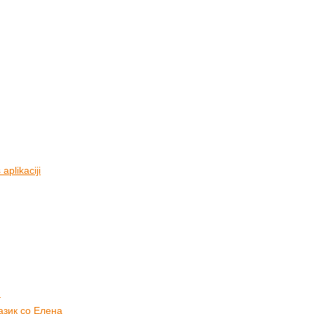
aplikaciji
)
азик со Елена