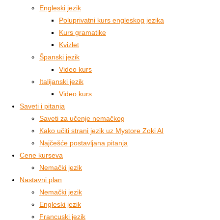
Engleski jezik
Poluprivatni kurs engleskog jezika
Kurs gramatike
Kvizlet
Španski jezik
Video kurs
Italijanski jezik
Video kurs
Saveti i pitanja
Saveti za učenje nemačkog
Kako učiti strani jezik uz Mystore Zoki AI
Najčešće postavljana pitanja
Cene kurseva
Nemački jezik
Nastavni plan
Nemački jezik
Engleski jezik
Francuski jezik