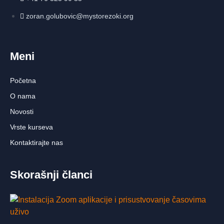
zoran.golubovic@mystorezoki.org
Meni
Početna
O nama
Novosti
Vrste kurseva
Kontaktirajte nas
Skorašnji članci