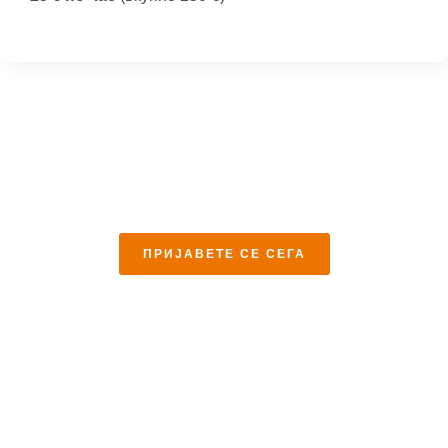
Наплата се врши
унапред (pre-paid)
. Термините се
договараат индивидуално.
Можете да побарате и
повеќе од 1 час неделно
.
ПРИЈАВЕТЕ СЕ СЕГА