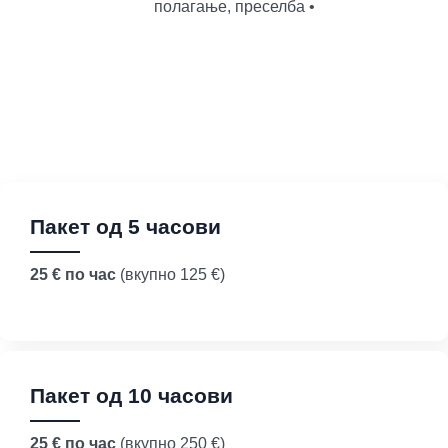
полагање, преселба •
Цени и пакети (pre-paid)
Пакет од 5 часови
25 € по час
(вкупно 125 €)
Пакет од 10 часови
25 € по час
(вкупно 250 €)