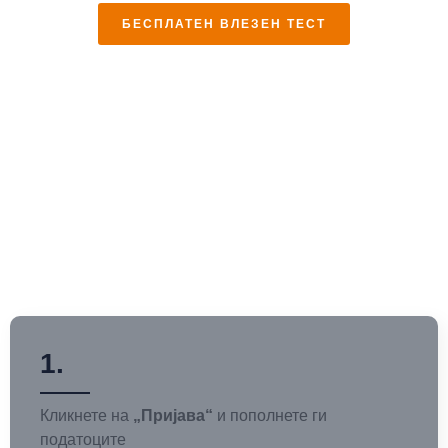
БЕСПЛАТЕН ВЛЕЗЕН ТЕСТ
1.
Кликнете на
„Пријава“
и пополнете ги
податоците