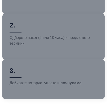
2.
Одберете пакет (5 или 10 часа) и предложете
термини
3.
Добивате потврда, уплата и
почнуваме
!