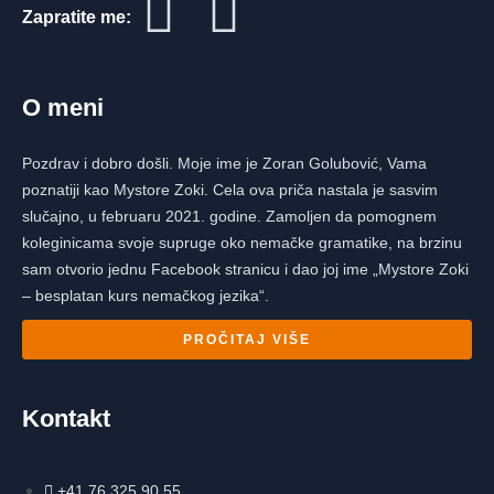
Zapratite me:
O meni
Pozdrav i dobro došli. Moje ime je Zoran Golubović, Vama
poznatiji kao Mystore Zoki. Cela ova priča nastala je sasvim
slučajno, u februaru 2021. godine. Zamoljen da pomognem
koleginicama svoje supruge oko nemačke gramatike, na brzinu
sam otvorio jednu Facebook stranicu i dao joj ime „Mystore Zoki
– besplatan kurs nemačkog jezika“.
PROČITAJ VIŠE
Kontakt
+41 76 325 90 55