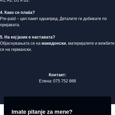
A1, A2, B1 и B2.
4. Како се плаќа?
Pre-paid – цел пакет однапред. Деталите ги добивате по
пријавата.
5. На кој јазик е наставата?
Објаснувањата се на
македонски
, материјалите и вежбите
се на германски.
Контакт:
Елена: 075 752 888
Imate pitanje za mene?