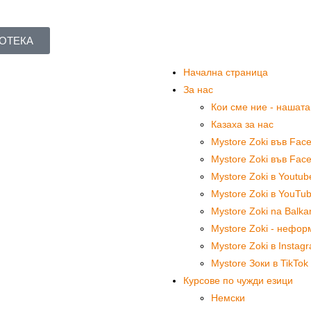
ИОТЕКА
Начална страница
За нас
Кои сме ние - нашат
Казаха за нас
Mystore Zoki във Fac
Mystore Zoki във Fac
Mystore Zoki в Youtub
Mystore Zoki в YouTub
Mystore Zoki na Balka
Mystore Zoki - нефо
Mystore Zoki в Instag
Mystore Зоки в TikTok
Курсове по чужди езици
Немски