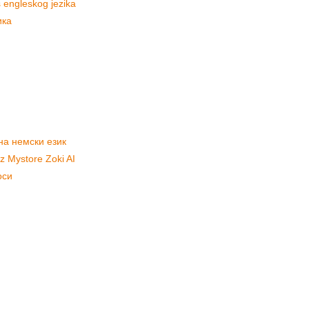
s engleskog jezika
ика
на немски език
 uz Mystore Zoki AI
оси