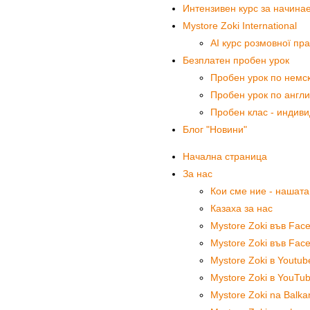
Интензивен курс за начинае
Mystore Zoki International
AI курс розмовної пр
Безплатен пробен урок
Пробен урок по немс
Пробен урок по англи
Пробен клас - индиви
Блог "Новини"
Начална страница
За нас
Кои сме ние - нашат
Казаха за нас
Mystore Zoki във Fac
Mystore Zoki във Fac
Mystore Zoki в Youtub
Mystore Zoki в YouTub
Mystore Zoki na Balka