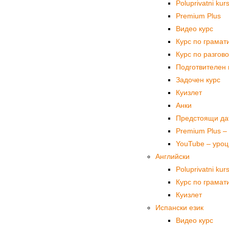
Poluprivatni ku
Premium Plus
Видео курс
Курс по грамат
Курс по разгово
Подготвителен 
Задочен курс
Куизлет
Анки
Предстоящи да
Premium Plus –
YouTube – уроц
Английски
Poluprivatni kur
Курс по грамат
Куизлет
Испански език
Видео курс