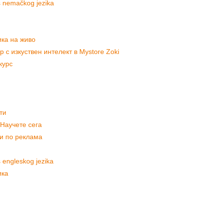
rs nemačkog jezika
ика на живо
р с изкуствен интелект в Mystore Zoki
курс
ти
 Научете сега
и по реклама
s engleskog jezika
ика