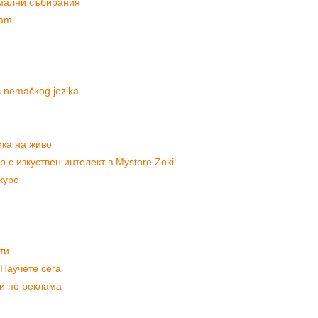
рмални събирания
ram
rs nemačkog jezika
ика на живо
р с изкуствен интелект в Mystore Zoki
курс
ти
 Научете сега
и по реклама