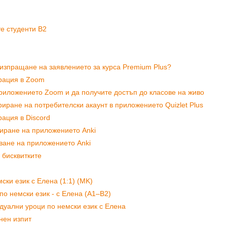
е студенти B2
 изпращане на заявлението за курса Premium Plus?
трация в Zoom
риложението Zoom и да получите достъп до класове на живо
риране на потребителски акаунт в приложението Quizlet Plus
рация в Discord
лиране на приложението Anki
ване на приложението Anki
 бисквитките
ки език с Елена (1:1) (MK)
о немски език - с Елена (A1–B2)
дуални уроци по немски език с Елена
нен изпит