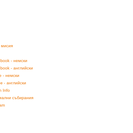
а мисия
ebook - немски
ebook - английски
e - немски
e - английски
n Info
рмални събирания
ram