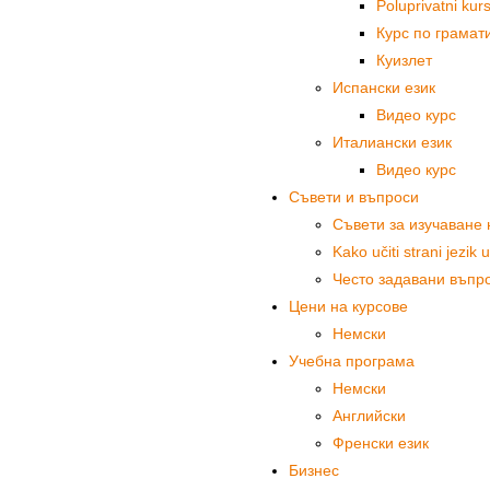
Poluprivatni kur
Курс по грамат
Куизлет
Испански език
Видео курс
Италиански език
Видео курс
Съвети и въпроси
Съвети за изучаване 
Kako učiti strani jezik
Често задавани въпр
Цени на курсове
Немски
Учебна програма
Немски
Английски
Френски език
Бизнес