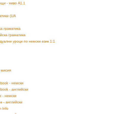
щи - ниво А1.1
актики (UA
ка граматика
йска граматика
дуални уроци по немски език 1:1
а мисия
ebook - немски
ebook - английски
e - немски
e - английски
n Info