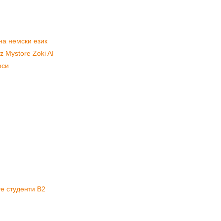
на немски език
 uz Mystore Zoki AI
оси
е студенти B2