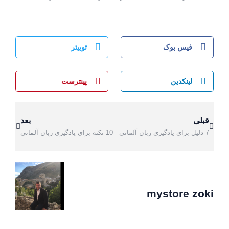
فیس بوک
توییتر
لینکدین
پینترست
قبلی
بعد
7 دلیل برای یادگیری زبان آلمانی
10 نکته برای یادگیری زبان آلمانی
mystore zoki