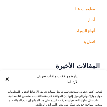
معلومات عنا
أخبار
أنواع الدورات
اتصل بنا
المقالات الأخيرة
تثبيت تطبيق Zoom | كيفية تثبيت
إدارة موافقات ملفات تعريف
تطبيق Zoom والوصول إلى الفصول
الارتباط
الدراسية المباشرة
15/03/2025
لتوفير أفضل تجربة، نستخدم تقنيات مثل ملفات تعريف الارتباط لتخزين المعلومات
تعليمات استخدام تطبيق Anki
حول جهازك و/أو الوصول إليها. إن الموافقة على هذه التقنيات ستسمح لنا بمعالجة
البيانات مثل سلوك التصفح أو معرفات فريدة على هذا الموقع. إن عدم الموافقة أو
13/02/2025
سحب الموافقة قد يؤثر سلبًا على بعض الميزات والوظائف.