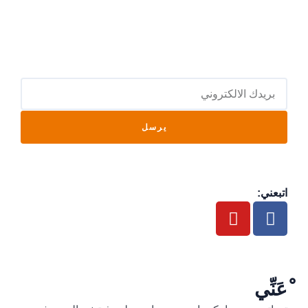
يرسل
اتبعني:
ْعَنِّي