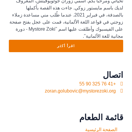
تحياتي ومرحبا بكم. اسمي زوران جولوبوفيتش، المعروف
لديك باسم مايستور زوكي. جاءت هذه القصة بأكملها
بالصدفة، في فبراير 2021. عندما طُلب مني مساعدة زملاء
زوجتي في قواعد اللغة الألمانية، قمت على عجل بفتح صفحة
على الفيسبوك وأطلقت عليها اسم "Mystore Zoki - دورة
مجانية للغة الألمانية".
اقرأ أكثر
اتصال
+41 76 325 90 55
zoran.golubovic@mystorezoki.org
قائمة الطعام
الصفحة الرئيسية