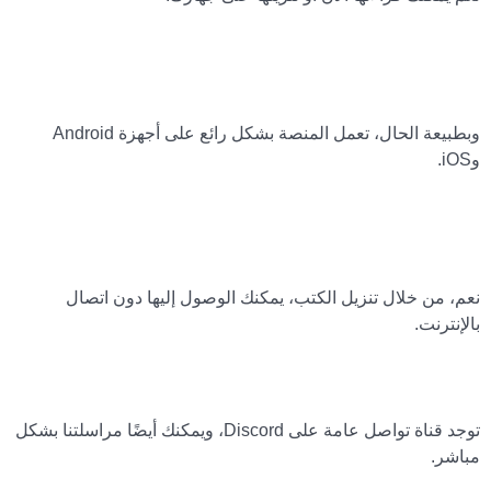
3. هل من الممكن استخدام Discord على الهاتف
المحمول؟
وبطبيعة الحال، تعمل المنصة بشكل رائع على أجهزة Android
وiOS.
4. هل يمكن استخدام الكتب دون اتصال
بالإنترنت؟
نعم، من خلال تنزيل الكتب، يمكنك الوصول إليها دون اتصال
بالإنترنت.
5. كيف يمكنني طرح سؤال أو طلب المساعدة؟
توجد قناة تواصل عامة على Discord، ويمكنك أيضًا مراسلتنا بشكل
مباشر.