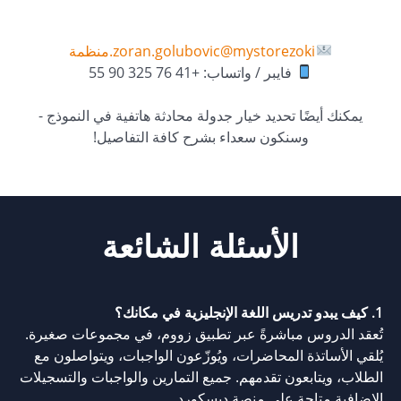
zoran.golubovic@mystorezoki.
منظمة
فايبر / واتساب: +41 76 325 90 55
يمكنك أيضًا تحديد خيار جدولة محادثة هاتفية في النموذج -
وسنكون سعداء بشرح كافة التفاصيل!
الأسئلة الشائعة
1. كيف يبدو تدريس اللغة الإنجليزية في مكانك؟
تُعقد الدروس مباشرةً عبر تطبيق زووم، في مجموعات صغيرة.
يُلقي الأساتذة المحاضرات، ويُوزّعون الواجبات، ويتواصلون مع
الطلاب، ويتابعون تقدمهم. جميع التمارين والواجبات والتسجيلات
الإضافية متاحة على منصة ديسكورد.