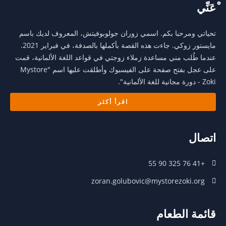
ْعَنِّي
تحياتي ومرحبا بكم. اسمي زوران جولوبوفيتش، المعروف لديك باسم
مايستور زوكي. جاءت هذه القصة بأكملها بالصدفة، في فبراير 2021.
عندما طُلب مني مساعدة زملاء زوجتي في قواعد اللغة الألمانية، قمت
على عجل بفتح صفحة على الفيسبوك وأطلقت عليها اسم "Mystore
Zoki - دورة مجانية للغة الألمانية".
اقرأ أكثر
اتصال
+41 76 325 90 55
zoran.golubovic@mystorezoki.org
قائمة الطعام