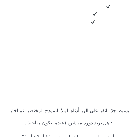
الحصول على انطباع عن طريقة العمل في الدورة
تقييم جودة وأسلوب المحاضرات
قرر ما إذا كانت دورتنا تناسبهم
بسيط جدًا! انقر على الزر أدناه، املأ النموذج المختصر، ثم اختر:
• هل تريد دورة مباشرة (عندما تكون متاحة)،,