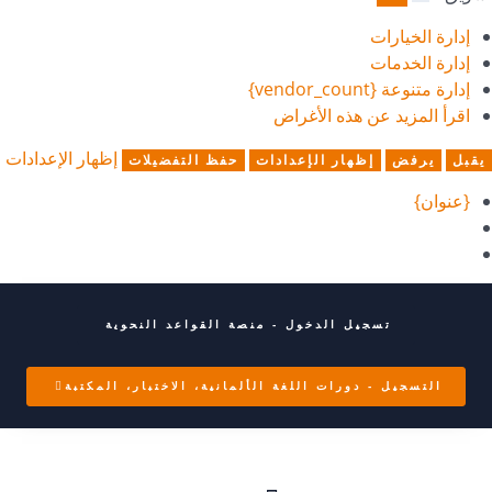
إدارة الخيارات
إدارة الخدمات
إدارة متنوعة {vendor_count}
اقرأ المزيد عن هذه الأغراض
إظهار الإعدادات
يقبل
يرفض
إظهار الإعدادات
حفظ التفضيلات
{عنوان}
تسجيل الدخول - منصة القواعد النحوية
التسجيل - دورات اللغة الألمانية، الاختبار، المكتبة