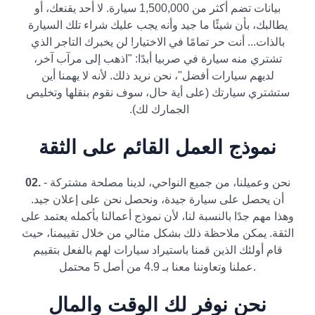
بيانات تضم أكثر من 1,500,000 سيارة. لا أحد يقنعك، أو
يطالبك، بأن شيئًا ما جيد وأنه يجب عليك شراء تلك السيارة
بالذات... أنت حر تمامًا في الاختيار! لن يخبرك التاجر الذي
تشتري منه سيارة في صربيا أبدًا: "اذهب إلى مرآب آخر،
لديهم سيارات أفضل"، نحن نريد ذلك. لأنه لا يهمنا أين
ستشتري سيارتك (على أية حال، سوف نقوم بنقلها وتخليص
الجمارك لك).
نموذج العمل القائم على الثقة
نحن وعميلنا، من جميع النواحي، لدينا مصلحة مشتركة -
02.
أن يحصل على سيارة جيدة، ونحصل نحن على إعلان جيد.
وهذا مهم جدًا بالنسبة لنا، لأن نموذج أعمالنا بأكمله يعتمد على
الثقة. يمكن ملاحظة ذلك بشكل مثالي من خلال تقييمنا، حيث
قام أولئك الذين قمنا باستيراد سيارات لهم بالفعل بتقييم
عملنا وتعاوننا معنا بـ 4.9 من أصل 5 محتمل.
نحن نوفر لك الوقت والمال