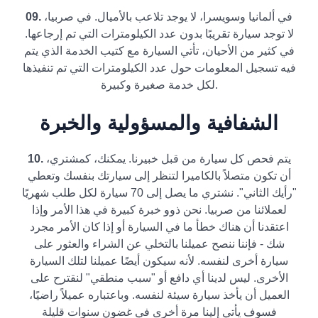
في ألمانيا وسويسرا، لا يوجد تلاعب بالأميال. في صربيا،
09.
لا توجد سيارة تقريبًا بدون عدد الكيلومترات التي تم إرجاعها.
في كثير من الأحيان، تأتي السيارة مع كتيب الخدمة الذي يتم
فيه تسجيل المعلومات حول عدد الكيلومترات التي تم تنفيذها
لكل خدمة صغيرة وكبيرة.
الشفافية والمسؤولية والخبرة
يتم فحص كل سيارة من قبل خبيرنا. يمكنك، كمشتري،
10.
أن تكون متصلاً بالكاميرا لتنظر إلى سيارتك بنفسك وتعطي
"رأيك الثاني". نشتري ما يصل إلى 70 سيارة لكل طلب شهريًا
لعملائنا من صربيا. نحن ذوو خبرة كبيرة في هذا الأمر وإذا
اعتقدنا أن هناك خطأ ما في السيارة أو إذا كان الأمر مجرد
شك - فإننا ننصح عميلنا بالتخلي عن الشراء والعثور على
سيارة أخرى لنفسه. لأنه سيكون أيضًا عميلنا لتلك السيارة
الأخرى. ليس لدينا أي دافع أو "سبب منطقي" لنقترح على
العميل أن يأخذ سيارة سيئة لنفسه. وباعتباره عميلاً راضيًا،
فسوف يأتي إلينا مرة أخرى في غضون سنوات قليلة